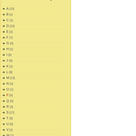
A
[13]
B
[1]
C
[1]
D
[10]
E
[2]
F
[7]
G
[0]
H
[1]
I
[0]
J
[0]
K
[1]
L
[6]
M
[13]
N
[3]
O
[1]
P
[0]
Q
[0]
R
[3]
S
[17]
T
[6]
U
[0]
V
[1]
W
[7]