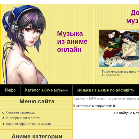
До
муз
Музыка
Change-Miwa-cover-by Bulbamesh
из аниме
Название альбома: шишь знает...
Автор mp3 трека: Bulbamesh
онлайн
категория: оппенинг
ушать музыку из аниме Change-Miwa-cover-by
Прослушать музыку из
amesh
Bulbamesh
Инфо
Каталог аниме музыки
музыка из аниме по алфавиту
Главная
»
MP3 треки
»
музыка из аниме 
Меню сайта
В категории материалов
:
0
Главная страница
Не найдено мат
Информация о сайте
Каталог Mp3 остов из аниме
Аниме категории