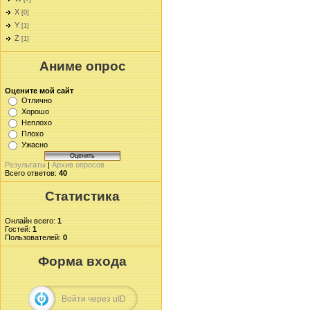
X
[0]
Y
[1]
Z
[1]
Аниме опрос
Оцените мой сайт
Отлично
Хорошо
Неплохо
Плохо
Ужасно
Результаты
|
Архив опросов
Всего ответов:
40
Статистика
Онлайн всего:
1
Гостей:
1
Пользователей:
0
Форма входа
Войти через uID