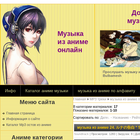
До
муз
Музыка
Change-Miwa-cover-by Bulbamesh
из аниме
Название альбома: шишь знает...
Автор mp3 трека: Bulbamesh
онлайн
категория: оппенинг
ушать музыку из аниме Change-Miwa-cover-by
Прослушать музыку из
amesh
Bulbamesh
Инфо
Каталог аниме музыки
музыка из аниме по алфавиту
Главная
»
MP3 треки
»
музыка из аниме 
Меню сайта
В категории материалов
:
17
Показано материалов
:
1-10
Главная страница
Сортировать по
:
Дате
·
Названию
·
Рейт
Информация о сайте
Каталог Mp3 остов из аниме
музыка из аниме 24. ルナの告白 * So
Soundtrack
| Просмотров: 1283 | Загрузок: 8 | До
Аниме категории