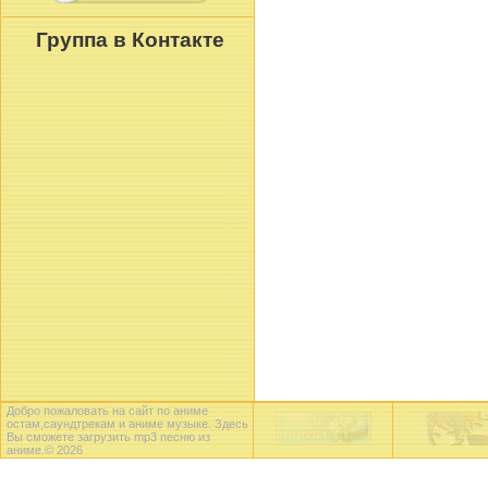
Группа в Контакте
Добро пожаловать на сайт по аниме
остам,саундтрекам и аниме музыке. Здесь
Вы сможете загрузить mp3 песню из
аниме.© 2026