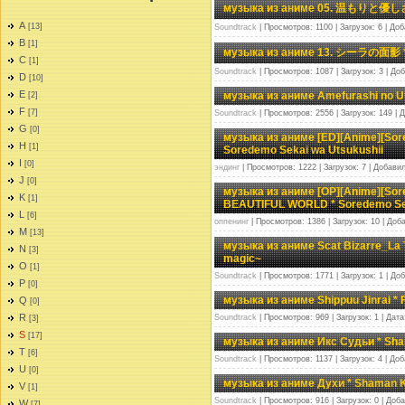
музыка из аниме 05. 温もりと優しさと 
A
[13]
Soundtrack
| Просмотров: 1100 | Загрузок: 6 | До
B
[1]
музыка из аниме 13. シーラの面影 * 
C
[1]
Soundtrack
| Просмотров: 1087 | Загрузок: 3 | До
D
[10]
E
музыка из аниме Amefurashi no Ut
[2]
F
[7]
Soundtrack
| Просмотров: 2556 | Загрузок: 149 |
G
[0]
музыка из аниме [ED][Anime][Sor
H
[1]
Soredemo Sekai wa Utsukushii
I
[0]
эндинг
| Просмотров: 1222 | Загрузок: 7 | Добави
J
[0]
музыка из аниме [OP][Anime][Sore
K
[1]
BEAUTIFUL WORLD * Soredemo Sek
L
[6]
оппенинг
| Просмотров: 1386 | Загрузок: 10 | Доб
M
[13]
музыка из аниме Scat Bizarre_La
N
[3]
magic~
O
[1]
Soundtrack
| Просмотров: 1771 | Загрузок: 1 | До
P
[0]
музыка из аниме Shippuu Jinrai * Fa
Q
[0]
R
Soundtrack
| Просмотров: 969 | Загрузок: 1 | Дат
[3]
S
[17]
музыка из аниме Икс Судьи * Sh
T
[6]
Soundtrack
| Просмотров: 1137 | Загрузок: 4 | До
U
[0]
музыка из аниме Духи * Shaman 
V
[1]
Soundtrack
| Просмотров: 916 | Загрузок: 0 | Доб
W
[7]