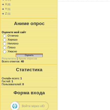
X
[0]
Y
[1]
Z
[1]
Аниме опрос
Оцените мой сайт
Отлично
Хорошо
Неплохо
Плохо
Ужасно
Результаты
|
Архив опросов
Всего ответов:
40
Статистика
Онлайн всего:
1
Гостей:
1
Пользователей:
0
Форма входа
Войти через uID