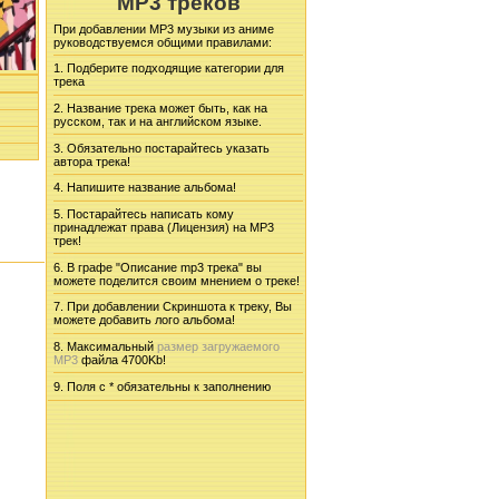
MP3 треков
При добавлении MP3 музыки из аниме
руководствуемся общими правилами:
1. Подберите подходящие категории для
трека
2. Название трека может быть, как на
русском, так и на английском языке.
3. Обязательно постарайтесь указать
автора трека!
4. Напишите название альбома!
5. Постарайтесь написать кому
принадлежат права (Лицензия) на MP3
трек!
6. В графе "Описание mp3 трека" вы
можете поделится своим мнением о треке!
7. При добавлении Скриншота к треку, Вы
можете добавить лого альбома!
8. Максимальный
размер загружаемого
MP3
файла 4700Kb!
9. Поля с * обязательны к заполнению