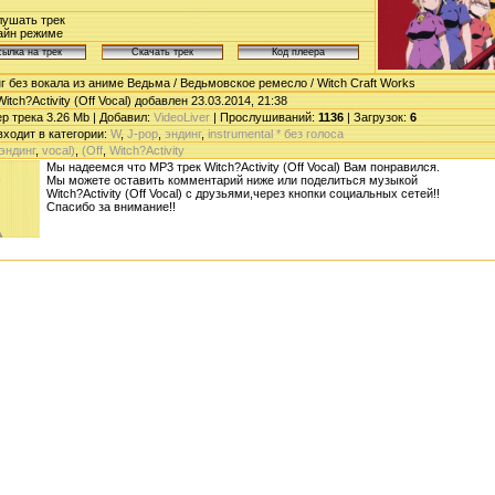
ушать трек
айн режиме
г без вокала из аниме Ведьма / Ведьмовское ремесло / Witch Craft Works
itch?Activity (Off Vocal) добавлен 23.03.2014, 21:38
 трека 3.26 Mb | Добавил:
VideoLiver
| Прослушиваний
:
1136
|
Загрузок
:
6
входит в категории:
W
,
J-pop
,
эндинг
,
instrumental * без голоса
эндинг
,
vocal)
,
(Off
,
Witch?Activity
Мы надеемся что MP3 трек Witch?Activity (Off Vocal) Вам понравился.
Мы можете оставить комментарий ниже или поделиться музыкой
Witch?Activity (Off Vocal) с друзьями,через кнопки социальных сетей!!
Спасибо за внимание!!