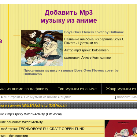
Добавить Mp3
музыку из аниме
sh
Boys Over Flovers cover by Bulbamesh
е
Название альбома: из сериала Boys Over
Flovers / Цветочки по...
Автор mp3 трека: Bulbamesh
категория: Аниме Композитор
Прослушать музыку из аниме Boys Over Flovers cover by
Просл
Bulbamesh
<
>
ыка из аниме по алфавиту
Тип музыки из аниме
Жанр музыки из
»
MP3 треки
»
Тип музыки из аниме
»
эндинг
[
Добавить ма
а из аниме Witch?Activity (Off Vocal)
<
>
е к mp3 треку Witch?Activity (Off Vocal)
ие альбома: Witch?Activity
 mp3 трека: TECHNOBOYS PULCRAFT GREEN-FUND
зия: без понятия