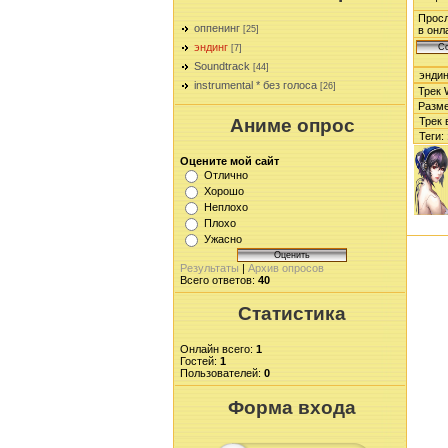
Просл
оппенинг
[25]
в онл
эндинг
[7]
Soundtrack
[44]
эндин
instrumental * без голоса
[26]
Трек W
Размер
Трек 
Аниме опрос
Теги
:
Оцените мой сайт
Отлично
Хорошо
Неплохо
Плохо
Ужасно
Результаты
|
Архив опросов
Всего ответов:
40
Статистика
Онлайн всего:
1
Гостей:
1
Пользователей:
0
Форма входа