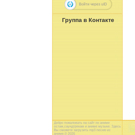
Войти через uID
Группа в Контакте
Добро пожаловать на сайт по аниме
остам,саундтрекам и аниме музыке. Здесь
Вы сможете загрузить mp3 песню из
аниме.© 2026