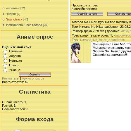
Прослушать трек
оппенинг
[25]
в онлайн режиме
эндинг
[7]
Soundtrack
[44]
Nirvana No Hikari музыка про нирвану 
instrumental * без голоса
[26]
Трек Nirvana No Hikari добавлен 23.08.2
Размер трека 2.28 Mb | Добавил:
Alexiy
Трек входит в категории:
N
,
классическ
Аниме опрос
Теги
:
Nirvana
,
No
,
Hikari
,
soundtrack
Мы надеемся что MP3 тре
Оцените мой сайт
Мы можете оставить ком
Nirvana No Hikari с друз
Отлично
Спасибо за внимание!!
Хорошо
Неплохо
Плохо
Ужасно
Результаты
|
Архив опросов
Всего ответов:
40
Статистика
Онлайн всего:
1
Гостей:
1
Пользователей:
0
Форма входа