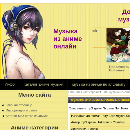
До
муз
Музыка
Change-Miwa-cover-by Bulbamesh
из аниме
Название альбома: шишь знает...
Автор mp3 трека: Bulbamesh
онлайн
категория: оппенинг
ушать музыку из аниме Change-Miwa-cover-by
Прослушать музыку из
amesh
Bulbamesh
Инфо
Каталог аниме музыки
музыка из аниме по алфавиту
Главная
»
MP3 треки
»
Тип музыки из ан
Меню сайта
музыка из аниме Nirvana No Hikar
Главная страница
Описание к mp3 треку Nirvana No Hikari
Информация о сайте
Название альбома: Fairy Tail Original So
Каталог Mp3 остов из аниме
Автор mp3 трека: Takanashi Yasuharu
Аниме категории
Лицензия: ненаю